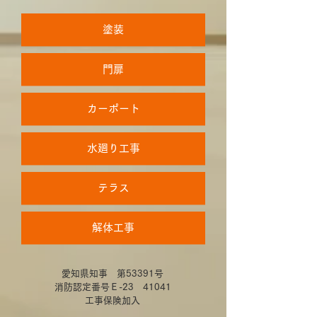
塗装
門扉
カーポート
水廻り工事
テラス
解体工事
愛知県知事 第53391号
消防認定番号Ｅ-23 41041
工事保険加入